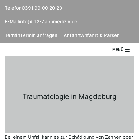
Zum
Telefon
0391 99 00 20 20
Inhalt
E-Mail
info@L12-Zahnmedizin.de
springen
Termin
Termin anfragen
Anfahrt
Anfahrt & Parken
MENÜ
Traumatologie in Magdeburg
Bei einem Unfall kann es zur Schädigung von Zähnen oder