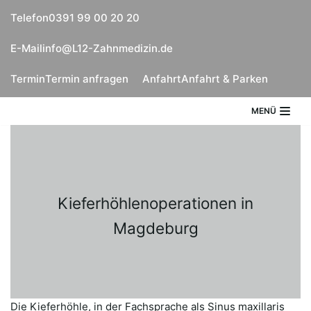
Zum
Telefon
0391 99 00 20 20
Inhalt
E-Mail
info@L12-Zahnmedizin.de
springen
Termin
Termin anfragen
Anfahrt
Anfahrt & Parken
MENÜ
Kieferhöhlenoperationen in
Magdeburg
Die Kieferhöhle, in der Fachsprache als Sinus maxillaris